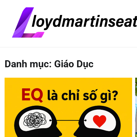
Skip
Thứ Bảy, Tháng 8 8, 2026
to
content
Danh mục:
Giáo Dục