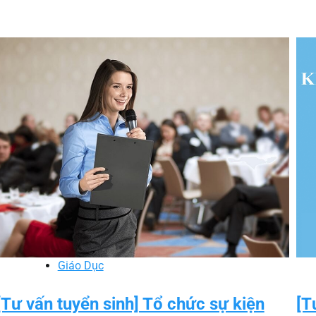
Giáo Dục
[Tư vấn tuyển sinh] Tổ chức sự kiện
[T