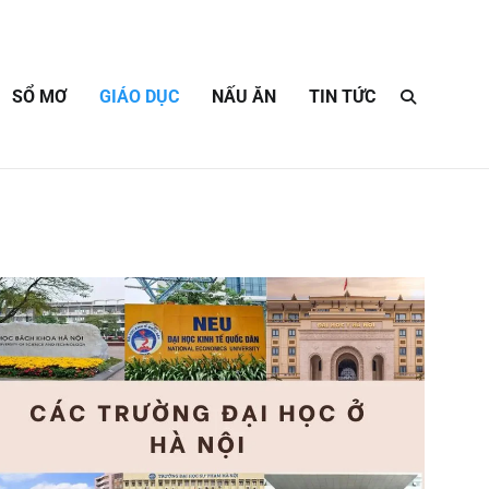
SỔ MƠ
GIÁO DỤC
NẤU ĂN
TIN TỨC