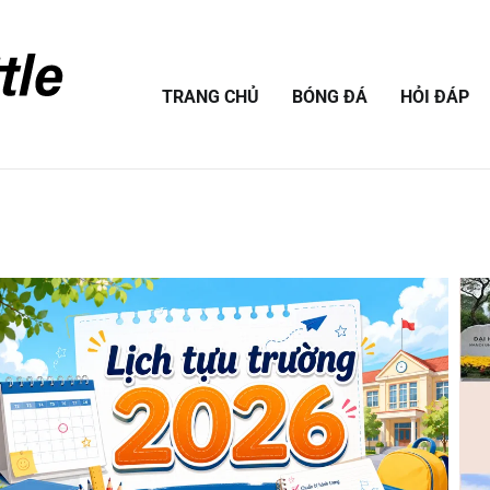
TRANG CHỦ
BÓNG ĐÁ
HỎI ĐÁP