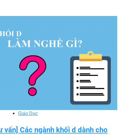
Giáo Dục
ư vấn] Các ngành khối d dành cho