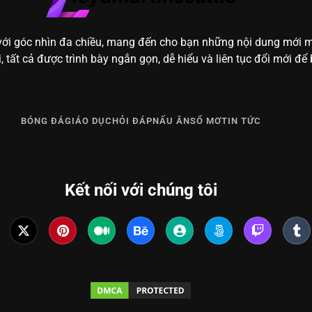
 với góc nhìn đa chiều, mang đến cho bạn những nội dung mới mẻ 
 tất cả được trình bày ngắn gọn, dễ hiểu và liên tục đổi mới để 
BÓNG ĐÁ
GIÁO DỤC
HỎI ĐÁP
NẤU ĂN
SỔ MƠ
TIN TỨC
Kết nối với chúng tôi