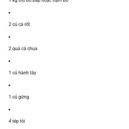
1 kg thịt bò bắp hoặc nạm bò
2 củ cà rốt
2 quả cà chua
1 củ hành tây
1 củ gừng
4 tép tỏi