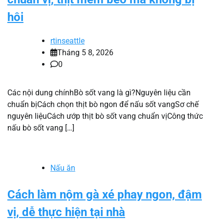
hôi
rtinseattle
Tháng 5 8, 2026
0
Các nội dung chínhBò sốt vang là gì?Nguyên liệu cần
chuẩn bịCách chọn thịt bò ngon để nấu sốt vangSơ chế
nguyên liệuCách ướp thịt bò sốt vang chuẩn vịCông thức
nấu bò sốt vang […]
Nấu ăn
Cách làm nộm gà xé phay ngon, đậm
vị, dễ thực hiện tại nhà