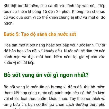
Khi thịt bò đã mềm, cho cà rốt và hành tây vào nồi. Tiếp
tục nấu thêm khoảng 15 đến 20 phút. Không nên cho rau
củ vào quá sớm vì có thể khiến chúng bị nhừ và mất đi độ
ngon.
Bước 5: Tạo độ sánh cho nước sốt
Hòa tan một ít bột năng hoặc bột bắp với nước lạnh. Từ từ
đổ hỗn hợp vào nồi và khuấy đều. Nước sốt sẽ dần trở nên
sánh mịn và đẹp mắt hơn. Nêm nếm lại gia vị cho vừa
khẩu vị rồi tắt bếp.
Bò sốt vang ăn với gì ngon nhất?
Bò sốt vang là món ăn có hương vị đậm đà, thịt bò mềm
thơm kết hợp cùng nước sốt sánh mịn nên có thể ăn kèm
với nhiều loại thực phẩm khác nhau. Tùy theo sở thích và
từng bữa ăn, bạn có thể lựa chọn cách thưởng thức phù