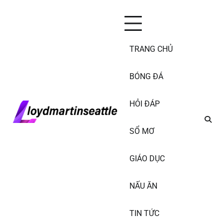
Skip
Chủ Nhật, Tháng 8 9, 2026
to
content
TRANG CHỦ
BÓNG ĐÁ
HỎI ĐÁP
SỔ MƠ
GIÁO DỤC
NẤU ĂN
TIN TỨC