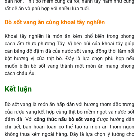
dẫn hơn. Thịt bò mềm cùng cà rốt, hành tây hầm nhừ cũng
rất dễ ăn và phù hợp với nhiều lứa tuổi.
Bò sốt vang ăn cùng khoai tây nghiền
Khoai tây nghiền là món ăn kèm phổ biến trong phong
cách ẩm thực phương Tây. Vị béo bùi của khoai tây giúp
cân bằng độ đậm đà của nước sốt vang, đồng thời làm nổi
bật hương vị của thịt bò. Đây là lựa chọn phù hợp nếu
muốn biến bò sốt vang thành một món ăn mang phong
cách châu Âu.
Kết luận
Bò sốt vang là món ăn hấp dẫn với hương thơm đặc trưng
của rượu vang kết hợp cùng thịt bò mềm ngọt và nước sốt
đậm đà. Với
công thức nấu bò sốt vang
được hướng dẫn
chi tiết, bạn hoàn toàn có thể tạo ra món ăn thơm ngon
không thua kém ngoài hàng. Đây là lựa chọn lý tưởng cho