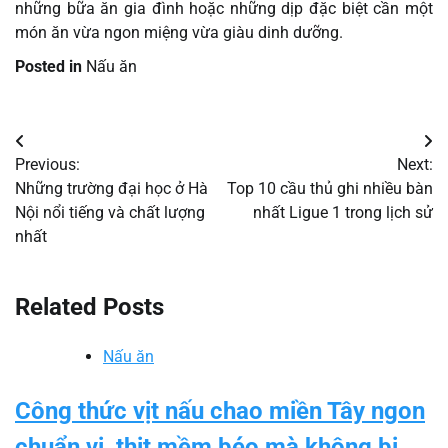
những bữa ăn gia đình hoặc những dịp đặc biệt cần một
món ăn vừa ngon miệng vừa giàu dinh dưỡng.
Posted in
Nấu ăn
Điều
Previous:
Next:
hướng
Những trường đại học ở Hà
Top 10 cầu thủ ghi nhiều bàn
Nội nổi tiếng và chất lượng
nhất Ligue 1 trong lịch sử
bài
nhất
viết
Related Posts
Nấu ăn
Công thức vịt nấu chao miền Tây ngon
chuẩn vị, thịt mềm béo mà không bị