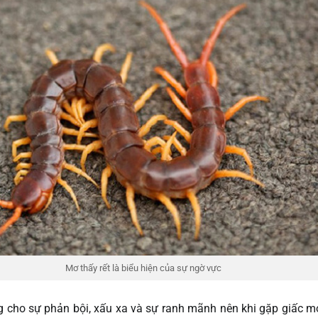
Mơ thấy rết là biểu hiện của sự ngờ vực
ng cho sự phản bội, xấu xa và sự ranh mãnh nên khi gặp giấc 