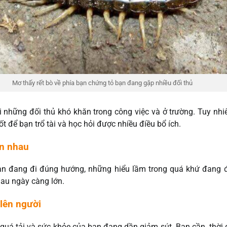
Mơ thấy rết bò về phía bạn chứng tỏ bạn đang gặp nhiều đối thủ
 những đối thủ khó khăn trong công việc và ở trường. Tuy nhi
tốt để bạn trổ tài và học hỏi được nhiều điều bổ ích.
ắn nhau
n đang đi đúng hướng, những hiểu lầm trong quá khứ đang đư
au ngày càng lớn.
 lên người
quá tải và sức khỏe của bạn đang dần giảm sút. Bạn cần thời g