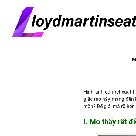
Skip
Chủ Nhật, Tháng 8 9, 2026
to
content
M
Hình ảnh con rết xuất 
giấc mơ này mang đến 
mắn? Để giải mã rõ hơn
I. Mơ thấy rết đ