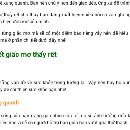
 xung quanh. Bạn nên chú ý hơn đến giao tiếp, ứng xử để tránh
thấy rết cho thấy bạn đang xuất hiện nhiều nỗi sợ và nghi n
ực hiện ước mơ của mình.
o từng giấc mơ mà sẽ có một điềm báo riêng vậy nên để hiểu 
i mã ở phần chi tiết dưới đây nhé!
iết giấc mơ thấy rết
ững vấn đề về sức khỏe trong tương lai. Vậy nên hay bổ xun
ý để cải thiện sức khỏe bạn nhé!
ng quanh
 sống của bạn đang gặp nhiều rắc rối, nó sẽ ảnh hưởng đến t
iều nhé vì sẽ có người hỗ trợ bạn giúp bạn vượt qua thử thách.