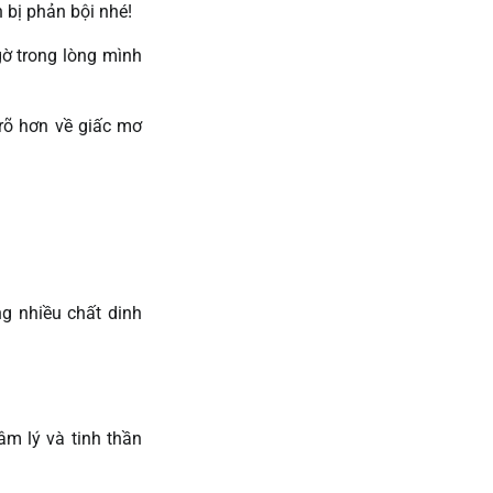
 bị phản bội nhé!
gờ trong lòng mình
rõ hơn về giấc mơ
g nhiều chất dinh
âm lý và tinh thần