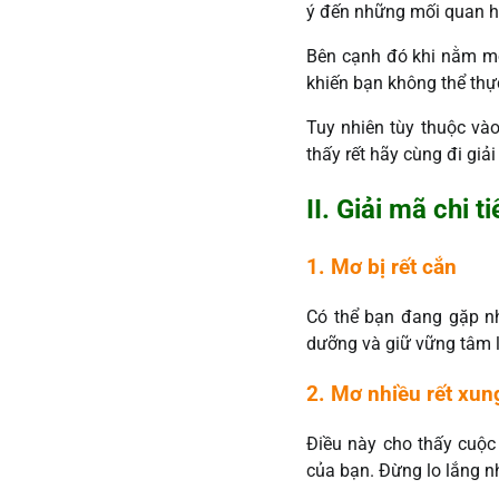
ý đến những mối quan hệ
Bên cạnh đó khi nằm mơ 
khiến bạn không thể th
Tuy nhiên tùy thuộc và
thấy rết hãy cùng đi giả
II. Giải mã chi t
1. Mơ bị rết cắn
Có thể bạn đang gặp nh
dưỡng và giữ vững tâm l
2. Mơ nhiều rết xu
Điều này cho thấy cuộc
của bạn. Đừng lo lắng nh