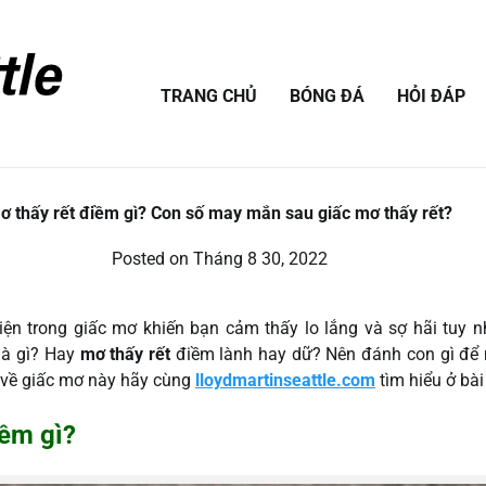
TRANG CHỦ
BÓNG ĐÁ
HỎI ĐÁP
ơ thấy rết điềm gì? Con số may mắn sau giấc mơ thấy rết?
Posted on
Tháng 8 30, 2022
hiện trong giấc mơ khiến bạn cảm thấy lo lắng và sợ hãi tuy
là gì? Hay
mơ thấy rết
điềm lành hay dữ? Nên đánh con gì đ
 về giấc mơ này hãy cùng
lloydmartinseattle.com
tìm hiểu ở bài
iềm gì?