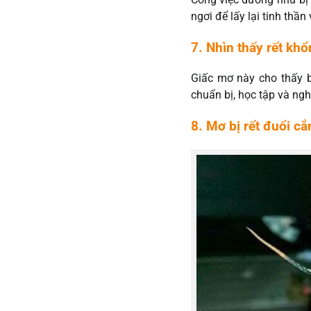
ngơi để lấy lại tinh thần
7. Nhìn thấy rết kh
Giấc mơ này cho thấy b
chuẩn bị, học tập và ng
8. Mơ bị rết đuổi cắ