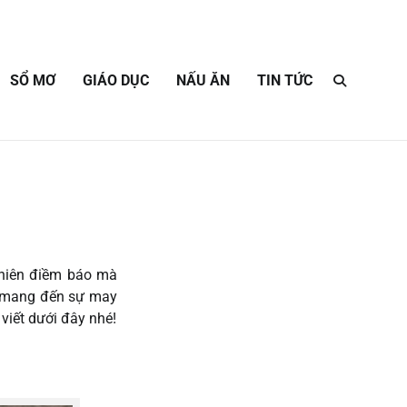
SỔ MƠ
GIÁO DỤC
NẤU ĂN
TIN TỨC
 nhiên điềm báo mà
ể mang đến sự may
 viết dưới đây nhé!