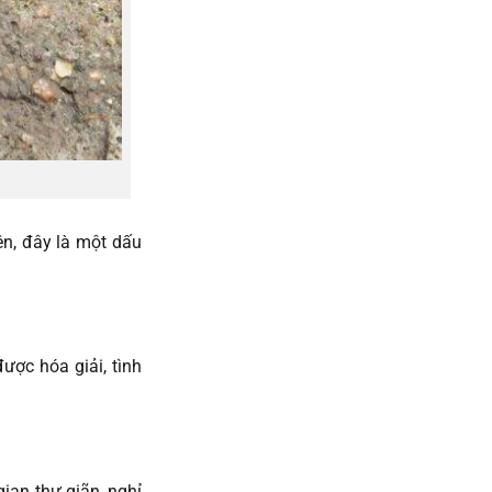
ên, đây là một dấu
ợc hóa giải, tình
ian thư giãn, nghỉ