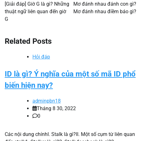
hướng
[Giải đáp] Giờ G là gì? Những
Mơ đánh nhau đánh con gì?
thuật ngữ liên quan đến giờ
Mơ đánh nhau điềm báo gì?
bài
G
viết
Related Posts
Hỏi đáp
ID là gì? Ý nghĩa của một số mã ID phổ
biến hiện nay?
adminpbn18
Tháng 8 30, 2022
0
Các nội dung chínhI. Stalk là gì?II. Một số cụm từ liên quan