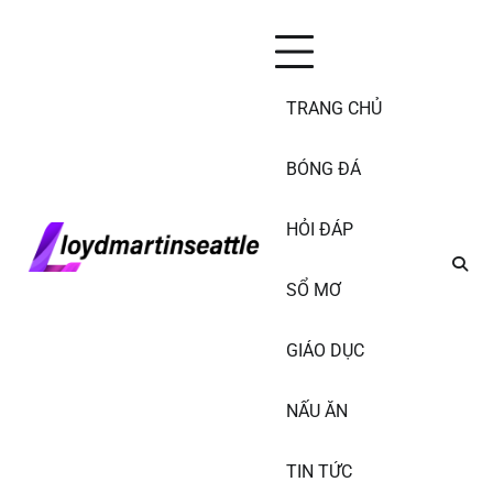
Skip
Thứ Bảy, Tháng 8 8, 2026
to
content
TRANG CHỦ
BÓNG ĐÁ
HỎI ĐÁP
SỔ MƠ
GIÁO DỤC
NẤU ĂN
TIN TỨC