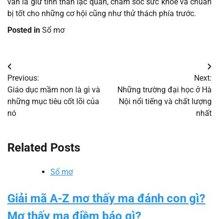
vẫn là giữ tinh thần lạc quan, chăm sóc sức khỏe và chuẩn
bị tốt cho những cơ hội cũng như thử thách phía trước.
Posted in
Sổ mơ
Điều
Previous:
Next:
hướng
Giáo dục mầm non là gì và
Những trường đại học ở Hà
những mục tiêu cốt lõi của
Nội nổi tiếng và chất lượng
bài
nó
nhất
viết
Related Posts
Sổ mơ
Giải mã A-Z mơ thấy ma đánh con gì?
Mơ thấy ma điềm báo gì?