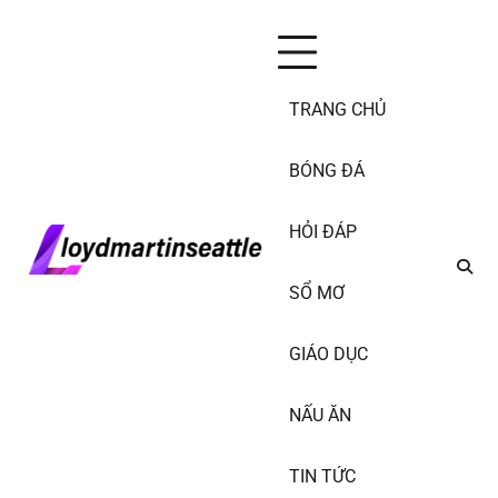
Skip
Thứ Bảy, Tháng 8 8, 2026
to
content
TRANG CHỦ
BÓNG ĐÁ
HỎI ĐÁP
SỔ MƠ
GIÁO DỤC
NẤU ĂN
TIN TỨC