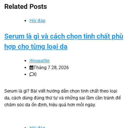
viết
Related Posts
Hỏi đáp
Serum là gì và cách chọn tinh chất phù
hợp cho từng loại da
rtinseattle
Tháng 7 28, 2026
0
Serum là gì? Bài viết hướng dẫn chọn tinh chất theo loại
da, cách dùng đúng thứ tự và những sai lầm cần tránh để
chăm sóc da ổn định, hiệu quả hơn mỗi ngày.