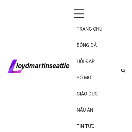
Skip
Thứ Sáu, Tháng 8 7, 2026
to
content
TRANG CHỦ
BÓNG ĐÁ
HỎI ĐÁP
SỔ MƠ
GIÁO DỤC
NẤU ĂN
TIN TỨC