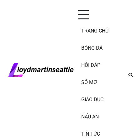
Skip
Thứ Sáu, Tháng 8 7, 2026
to
content
TRANG CHỦ
BÓNG ĐÁ
HỎI ĐÁP
SỔ MƠ
GIÁO DỤC
NẤU ĂN
TIN TỨC