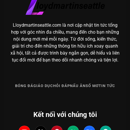
Lloydmartinseattle.com là nơi cập nhật tin tức tổng
hợp với góc nhìn đa chiều, mang đến cho bạn những
nội dung mới mẻ mỗi ngày. Từ đời sống, kiến thức,
giải trí cho đến những thông tin hữu ích xoay quanh
xã hội, tất cả được trình bày ngắn gọn, dễ hiểu và liên
tục đổi mới để bạn theo dõi nhanh chóng và tiện lợi.
BÓNG ĐÁ
GIÁO DỤC
HỎI ĐÁP
NẤU ĂN
SỔ MƠ
TIN TỨC
Kết nối với chúng tôi